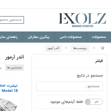
محصولات
محصولات داس
پیگیری سفارش
راهنمای سایز
برچسب‌ها
آندر آرمور
آندر آرمور
فیلتر
جدیدترین ها
پر
جستجو در نتایج
تیشرت
Model 18
فقط آیتم‌های موجود
خیر
بله