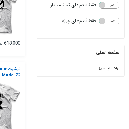
فقط آیتم‌های تخفیف دار
خیر
بله
فقط آیتم‌های ویژه
خیر
بله
618,000
تو
صفحه اصلی
راهنمای سایز
تیشرت
Model 22