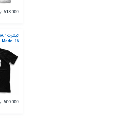
618,000
تو
تیشرت
Model 16
600,000
تو