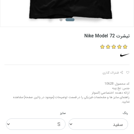
تیشرت Nike Model 72
اشتراک گذاری
کد محصول: 10628
جنس: نخ-پنبه
ارائه دهنده: اختصاصی اِکسولز
راهنمای سایز ها و مشخصات فیزیکی را در قسمت توضیحات (موجود در پائین صفحه) مشاهده
نمایید.
رنگ
سایز