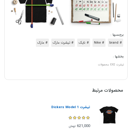
برچسبها :
# brand
# Nike
# نایک
# تیشرت مارک
# مارک
بخشها :
تیشرت
EX2
محصولات
محصولات مرتبط
تیشرت Dickers Model 1
621,000
تومان