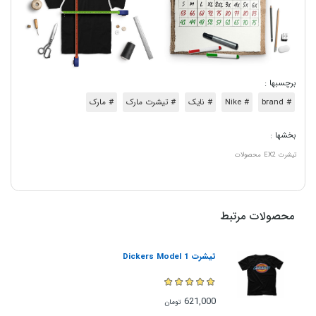
برچسبها :
# brand
# Nike
# نایک
# تیشرت مارک
# مارک
بخشها :
تیشرت
EX2
محصولات
محصولات مرتبط
تیشرت Dickers Model 1
621,000
تومان