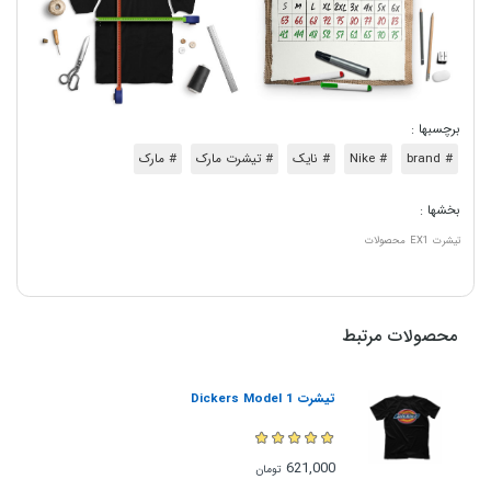
برچسبها :
# brand
# Nike
# نایک
# تیشرت مارک
# مارک
بخشها :
تیشرت
EX1
محصولات
محصولات مرتبط
تیشرت Dickers Model 1
621,000
تومان