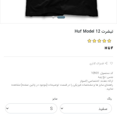
تیشرت Huf Model 12
اشتراک گذاری
کد محصول: 10901
جنس: نخ-پنبه
ارائه دهنده: اختصاصی اِکسولز
راهنمای سایز ها و مشخصات فیزیکی را در قسمت توضیحات (موجود در پائین صفحه) مشاهده
نمایید.
رنگ
سایز