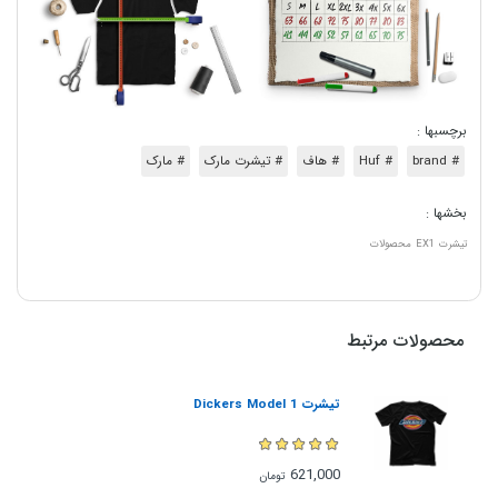
برچسبها :
# brand
# Huf
# هاف
# تیشرت مارک
# مارک
بخشها :
تیشرت
EX1
محصولات
محصولات مرتبط
تیشرت Dickers Model 1
621,000
تومان