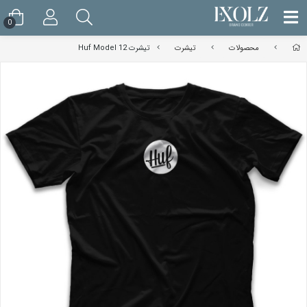
0
محصولات
تیشرت
تیشرت Huf Model 12