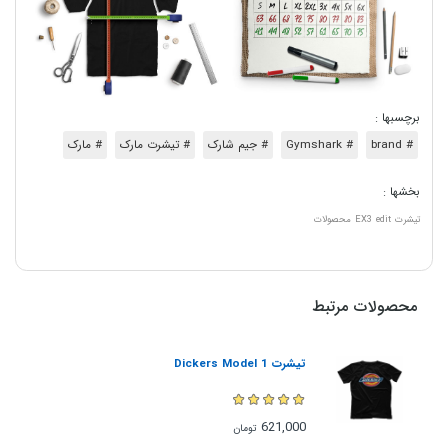
برچسبها :
# brand
# Gymshark
# جیم شارک
# تیشرت مارک
# مارک
بخشها :
تیشرت
edit
EX3
محصولات
محصولات مرتبط
تیشرت Dickers Model 1
621,000
تومان