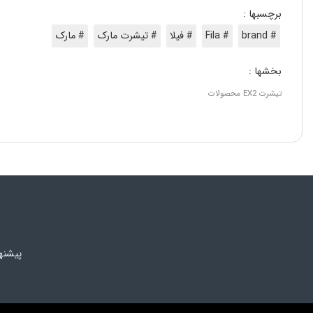
برچسبها :
# brand
# Fila
# فیلا
# تیشرت مارک
# مارک
بخشها :
تیشرت
EX2
محصولات
پیشنه