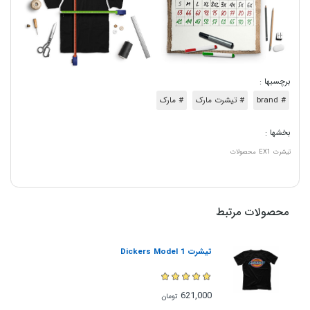
برچسبها :
# brand
# تیشرت مارک
# مارک
بخشها :
تیشرت
EX1
محصولات
محصولات مرتبط
تیشرت Dickers Model 1
621,000
تومان