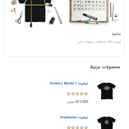
بخشها :
تیشرت
EX2
محصولات
محصولات داس
محصولات مرتبط
تیشرت Dickers Model 1
621,000
تومان
تیشرت Starbucks