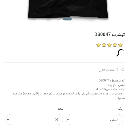
تیشرت DS0047
اشتراک گذاری
کد محصول: DS0047
جنس: نخ-پنبه
ارائه دهنده: فروشگاه داس
راهنمای سایز ها و مشخصات فیزیکی را در قسمت توضیحات (موجود در پائین صفحه) مشاهده
نمایید.
رنگ
سایز