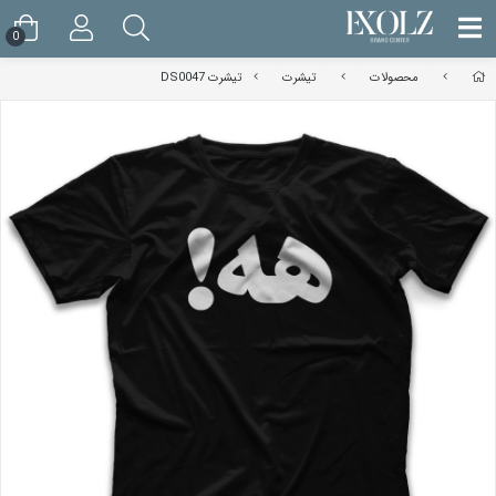
0
محصولات
تیشرت
تیشرت DS0047