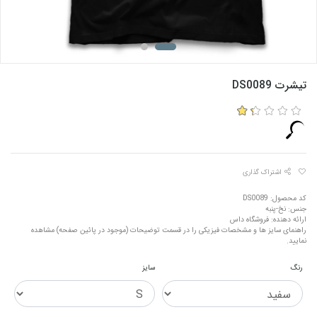
تیشرت DS0089
اشتراک گذاری
کد محصول: DS0089
جنس: نخ-پنبه
ارائه دهنده: فروشگاه داس
راهنمای سایز ها و مشخصات فیزیکی را در قسمت توضیحات (موجود در پائین صفحه) مشاهده
نمایید.
رنگ
سایز