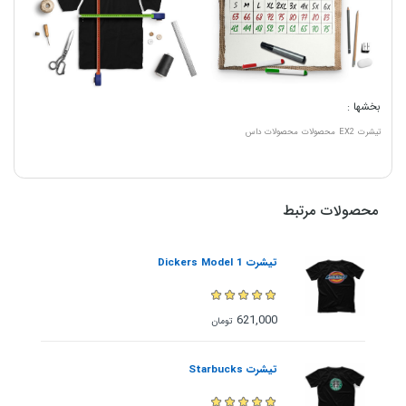
بخشها :
تیشرت
EX2
محصولات
محصولات داس
محصولات مرتبط
تیشرت Dickers Model 1
621,000
تومان
تیشرت Starbucks