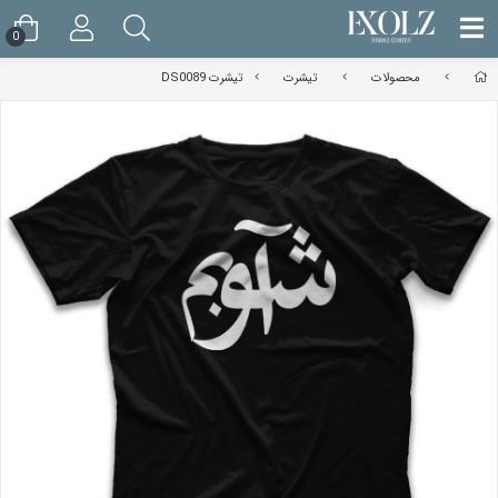
0
محصولات
تیشرت
تیشرت DS0089