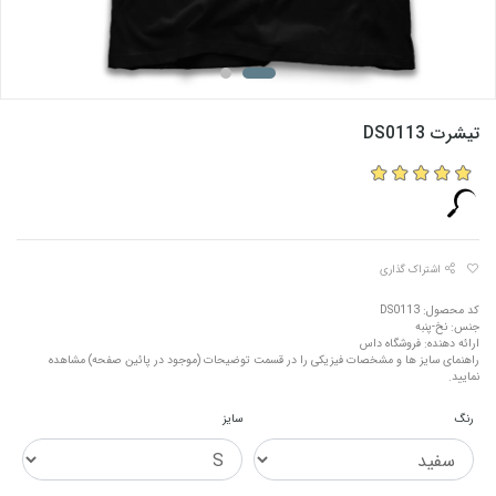
تیشرت DS0113
اشتراک گذاری
کد محصول: DS0113
جنس: نخ-پنبه
ارائه دهنده: فروشگاه داس
راهنمای سایز ها و مشخصات فیزیکی را در قسمت توضیحات (موجود در پائین صفحه) مشاهده
نمایید.
رنگ
سایز