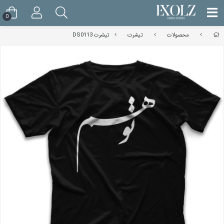
0
محصولات
تیشرت
تیشرت DS0113