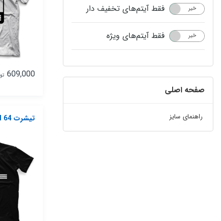
فقط آیتم‌های تخفیف دار
خیر
بله
فقط آیتم‌های ویژه
خیر
بله
609,000
تو
صفحه اصلی
راهنمای سایز
تیشرت Nike Model 64