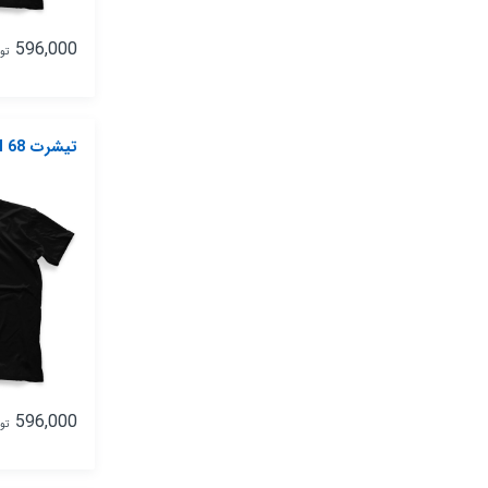
596,000
تو
تیشرت Nike Model 68
596,000
تو