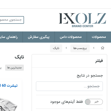
محصولات
محصولات داس
پیگیری سفارش
راهنمای سایز
برچسب‌ها
نایک
نایک
فیلتر
جدیدترین ها
پر
جستجو در نتایج
تیشرت Nike Model 60
فقط آیتم‌های موجود
خیر
بله