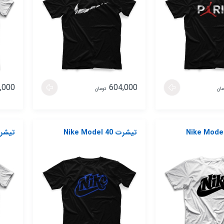
,000
604,000
مان
تومان
تیشرت Nike Model 40
تیشرت del 41